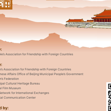
:
e’s Association for Friendship with Foreign Countries
y:
e’s Association for Friendship with Foreign Countries
ese Affairs Office of Beijing Municipal People’s Government
’s Federation
ipal Cultural Heritage Bureau
al Film Museum
etwork for International Exchanges
ntal Communication Center
d by: