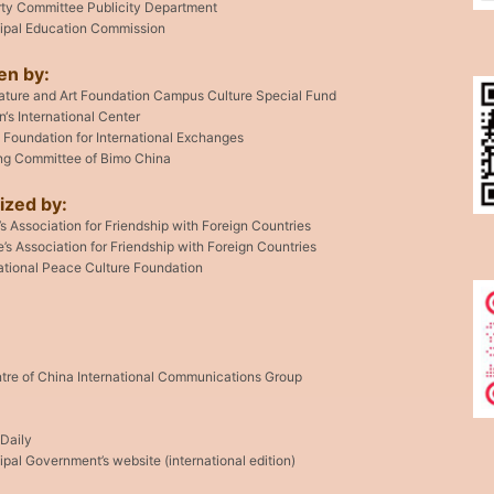
rty Committee Publicity Department
cipal Education Commission
en by:
rature and Art Foundation Campus Culture Special Fund
‘s International Center
 Foundation for International Exchanges
ng Committee of Bimo China
ized by:
s Association for Friendship with Foreign Countries
e’s Association for Friendship with Foreign Countries
national Peace Culture Foundation
tre of China International Communications Group
 Daily
ipal Government’s website (international edition)