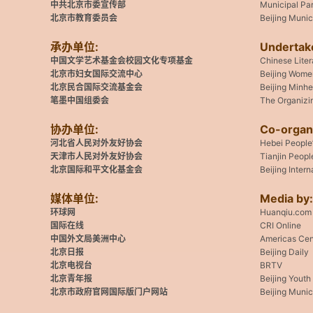
中共北京市委宣传部
Municipal Pa
北京市教育委员会
Beijing Muni
承办单位:
Undertak
中国文学艺术基金会校园文化专项基金
Chinese Lite
北京市妇女国际交流中心
Beijing Women
北京民合国际交流基金会
Beijing Minhe
笔墨中国组委会
The Organizi
协办单位:
Co-organ
河北省人民对外友好协会
Hebei People’
天津市人民对外友好协会
Tianjin Peopl
北京国际和平文化基金会
Beijing Inter
媒体单位:
Media by:
环球网
Huanqiu.com
国际在线
CRI Online
中国外文局美洲中心
Americas Cen
北京日报
Beijing Daily
北京电视台
BRTV
北京青年报
Beijing Youth
北京市政府官网国际版门户网站
Beijing Munic