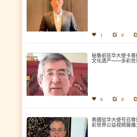
1
0
秘鲁前驻华大使卡普
文化遗产——多彩世
0
0
希腊驻华大使号召尊
彩世界公益视频展播