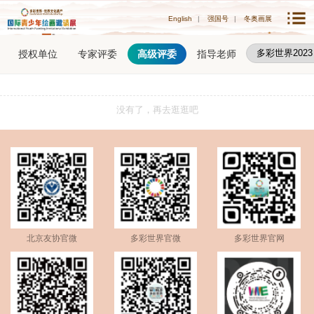
English
|
强国号
|
冬奥画展
授权单位
专家评委
高级评委
指导老师
没有了，再去逛逛吧
北京友协官微
多彩世界官微
多彩世界官网